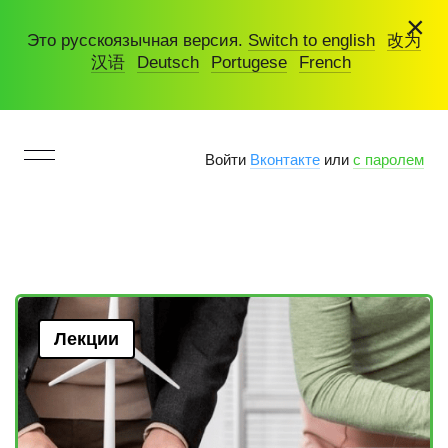
×
Это русскоязычная версия.
Switch to english
改为
汉语
Deutsch
Portugese
French
Войти
Вконтакте
или
с паролем
Лекции