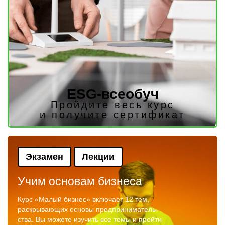
ESG-всеобуч
Пройдите весь курс
и получите сертификат
Экзамен
Лекции
Учим основам бизнеса
Курс «Малый бизнес» включает 12 тем,
раскрывающих основы предприниматель-
ства. Вы можете изучить все темы и пройти