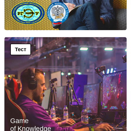
Тест
Game
of Knowledge