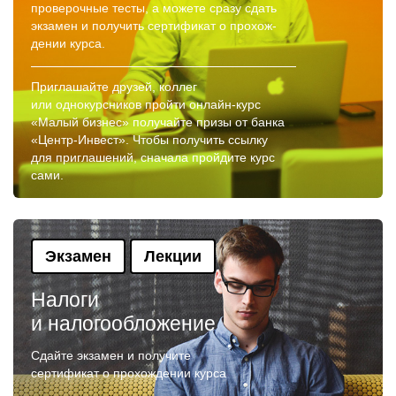
проверочные тесты, а можете сразу сдать
экзамен и получить сертификат о прохож-
дении курса.
Приглашайте друзей, коллег
или однокурсников пройти онлайн-курс
«Малый бизнес» получайте призы от банка
«Центр-Инвест». Чтобы получить ссылку
для приглашений, сначала пройдите курс
сами.
Экзамен
Лекции
Налоги
и налогообложение
Сдайте экзамен и получите
сертификат о прохождении курса