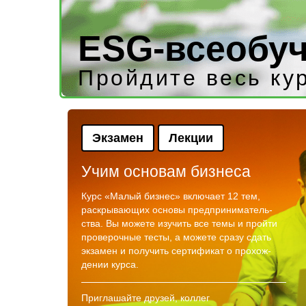
ESG-всеобу
Пройдите весь ку
Экзамен
Лекции
Учим основам бизнеса
Курс «Малый бизнес» включает 12 тем,
раскрывающих основы предприниматель-
ства. Вы можете изучить все темы и пройти
проверочные тесты, а можете сразу сдать
экзамен и получить сертификат о прохож-
дении курса.
Приглашайте друзей, коллег