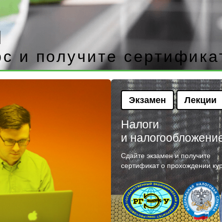
ч
рс и получите сертифика
Экзамен
Лекции
Налоги
и налогообложени
Сдайте экзамен и получите
сертификат о прохождении ку