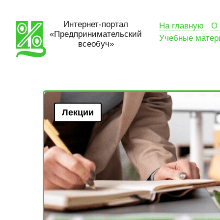
Интернет-портал
На главную
О 
«Предпринимательский
Учебные мате
всеобуч»
Лекции