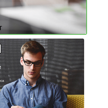
т
е
рса