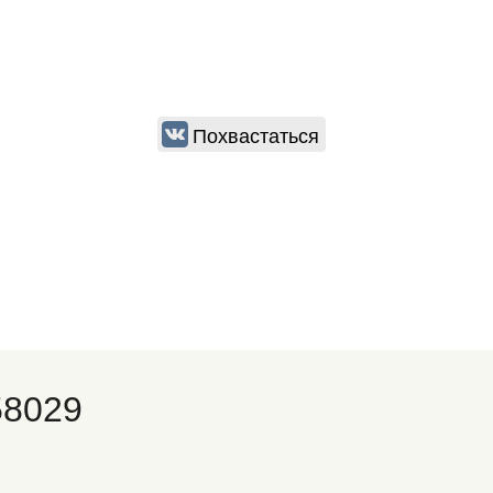
Похвастаться
58029