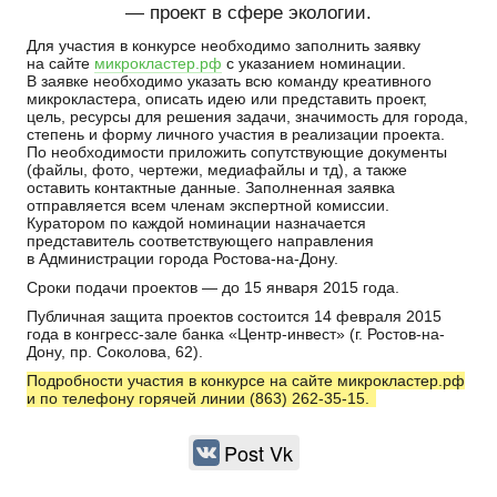
— проект в сфере экологии.
Для участия в конкурсе необходимо заполнить заявку
на сайте
микрокластер.рф
с указанием номинации.
В заявке необходимо указать всю команду креативного
микрокластера, описать идею или представить проект,
цель, ресурсы для решения задачи, значимость для города,
степень и форму личного участия в реализации проекта.
По необходимости приложить сопутствующие документы
(файлы, фото, чертежи, медиафайлы и тд), а также
оставить контактные данные. Заполненная заявка
отправляется всем членам экспертной комиссии.
Куратором по каждой номинации назначается
представитель соответствующего направления
в Администрации города Ростова-на-Дону.
Сроки подачи проектов — до 15 января 2015 года.
Публичная защита проектов состоится 14 февраля 2015
года в конгресс-зале банка «Центр-инвест» (г. Ростов-на-
Дону, пр. Соколова, 62).
Подробности участия в конкурсе на сайте микрокластер.рф
и по телефону горячей линии (863) 262-35-15.
Post Vk