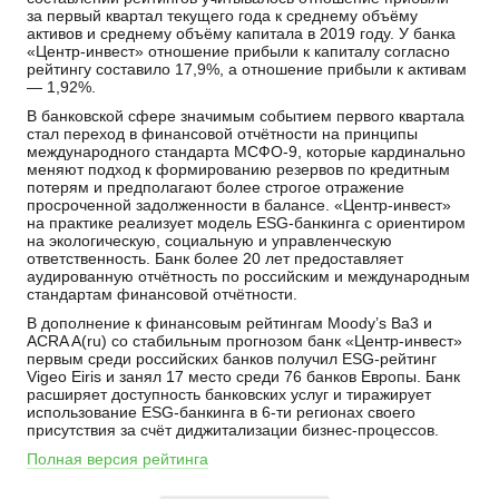
за первый квартал текущего года к среднему объёму
активов и среднему объёму капитала в 2019 году. У банка
«Центр-инвест» отношение прибыли к капиталу согласно
рейтингу составило 17,9%, а отношение прибыли к активам
— 1,92%.
В банковской сфере значимым событием первого квартала
стал переход в финансовой отчётности на принципы
международного стандарта МСФО-9, которые кардинально
меняют подход к формированию резервов по кредитным
потерям и предполагают более строгое отражение
просроченной задолженности в балансе. «Центр-инвест»
на практике реализует модель ESG-банкинга с ориентиром
на экологическую, социальную и управленческую
ответственность. Банк более 20 лет предоставляет
аудированную отчётность по российским и международным
стандартам финансовой отчётности.
В дополнение к финансовым рейтингам Moody’s Ba3 и
ACRA A(ru) со стабильным прогнозом банк «Центр-инвест»
первым среди российских банков получил ESG-рейтинг
Vigeo Eiris и занял 17 место среди 76 банков Европы. Банк
расширяет доступность банковских услуг и тиражирует
использование ESG-банкинга в 6-ти регионах своего
присутствия за счёт диджитализации бизнес-процессов.
Полная версия рейтинга