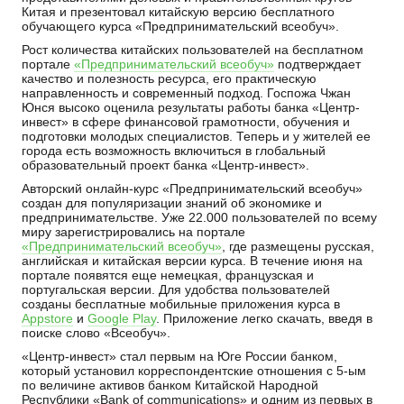
Китая и презентовал китайскую версию бесплатного
обучающего курса «Предпринимательский всеобуч».
Рост количества китайских пользователей на бесплатном
портале
«Предпринимательский всеобуч»
подтверждает
качество и полезность ресурса, его практическую
направленность и современный подход. Госпожа Чжан
Юнся высоко оценила результаты работы банка «Центр-
инвест» в сфере финансовой грамотности, обучения и
подготовки молодых специалистов. Теперь и у жителей ее
города есть возможность включиться в глобальный
образовательный проект банка «Центр-инвест».
Авторский онлайн-курс «Предпринимательский всеобуч»
создан для популяризации знаний об экономике и
предпринимательстве. Уже 22.000 пользователей по всему
миру зарегистрировались на портале
«Предпринимательский всеобуч»
, где размещены русская,
английская и китайская версии курса. В течение июня на
портале появятся еще немецкая, французская и
португальская версии. Для удобства пользователей
созданы бесплатные мобильные приложения курса в
Appstore
и
Google Play
. Приложение легко скачать, введя в
поиске слово «Bсеобуч».
«Центр-инвест» стал первым на Юге России банком,
который установил корреспондентские отношения с 5-ым
по величине активов банком Китайской Народной
Республики «Bank of communications» и одним из первых в