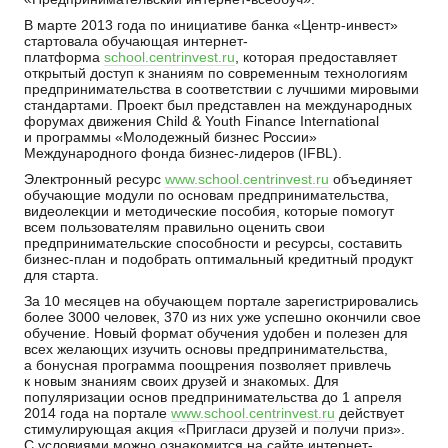
В марте 2013 года по инициативе банка «Центр-инвест»
стартовала обучающая интернет-
платформа
school.centrinvest.ru
, которая предоставляет
открытый доступ к знаниям по современным технологиям
предпринимательства в соответствии с лучшими мировыми
стандартами. Проект был представлен на международных
форумах движения Child & Youth Finance International
и программы «Молодежный бизнес России»
Международного фонда бизнес-лидеров (IFBL).
Электронный ресурс
www.school.centrinvest.ru
объединяет
обучающие модули по основам предпринимательства,
видеолекции и методические пособия, которые помогут
всем пользователям правильно оценить свои
предпринимательские способности и ресурсы, составить
бизнес-план и подобрать оптимальный кредитный продукт
для старта.
За 10 месяцев на обучающем портале зарегистрировались
более 3000 человек, 370 из них уже успешно окончили свое
обучение. Новый формат обучения удобен и полезен для
всех желающих изучить основы предпринимательства,
а бонусная программа поощрения позволяет привлечь
к новым знаниям своих друзей и знакомых. Для
популяризации основ предпринимательства до 1 апреля
2014 года на портале
www.school.centrinvest.ru
действует
стимулирующая акция «Пригласи друзей и получи приз».
С условиями можно ознакомится на сайте интернет-